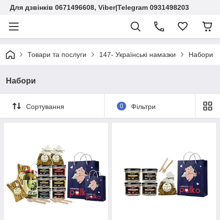
Для дзвінків 0671496608, Viber|Telegram 0931498203
Товари та послуги
147- Українські намазки
Набори
Набори
Сортування
0
Фільтри