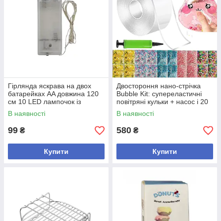
Гірлянда яскрава на двох
Двостороння нано-стрічка
батарейках AA довжина 120
Bubble Kit: супереластичні
см 10 LED лампочок із
повітряні кульки + насос і 20
теплим білим світлом 0,6 Вт
упаковок наповнювачів
В наявності
В наявності
новорічна
99
580
₴
₴
Купити
Купити