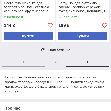
Елегантна шпилька для
Заглушки для підтримки
волосся з бантом і стрічкою
важких і великих сережок-
чорного кольору фіксована
пусет, силіконові, невидимі, 6
пружинна елегантна 1 шт
шт у наборі
В наявності
В наявності
144
199
₴
₴
Купити
Купити
Показати ще
1
/ 7
Експорт — це поняття міжнародної торгівлі, що означає
продаж товарів чи послуг в інші країни. Поняття походить від
латів. exporto, що у буквальному значенні означає «вивозити
з порту».
Про нас