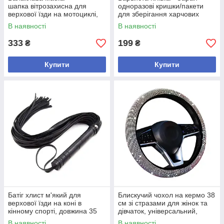
шапка вітрозахисна для
одноразові кришки/пакети
верхової їзди на мотоциклі,
для зберігання харчових
подвійна в'язка, чорна, 1 шт
продуктів, 50 шт упаковка
В наявності
В наявності
333
199
₴
₴
Купити
Купити
Батіг хлист м'який для
Блискучий чохол на кермо 38
верхової їзди на коні в
см зі стразами для жінок та
кінному спорті, довжина 35
дівчаток, універсальний,
см, чорного кольору, 1 шт
протиковзкий, білий
В наявності
В наявності