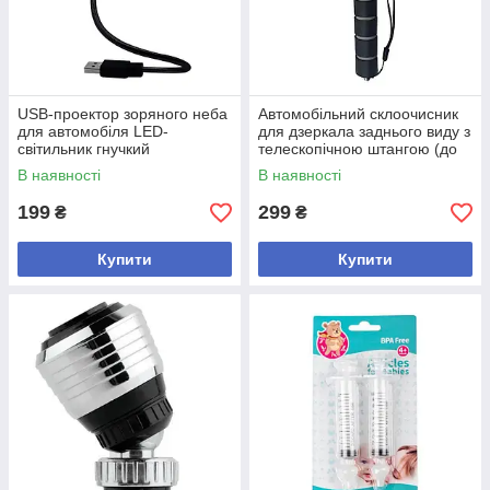
USB-проектор зоряного неба
Автомобільний склоочисник
для автомобіля LED-
для дзеркала заднього виду з
світильник гнучкий
телескопічною штангою (до
портативний лампочки
98 см), 1 шт
В наявності
В наявності
червоного кольору
199
299
₴
₴
Купити
Купити