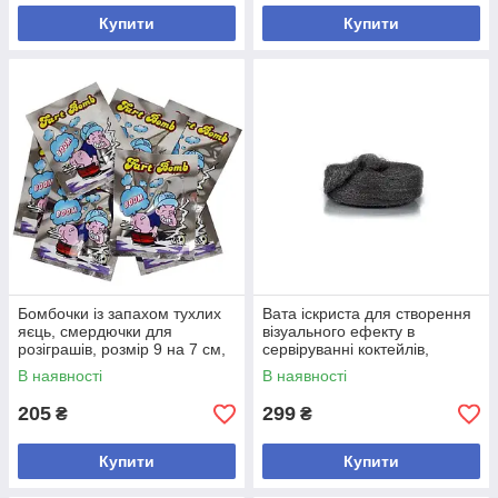
Купити
Купити
Бомбочки із запахом тухлих
Вата іскриста для створення
яєць, смердючки для
візуального ефекту в
розіграшів, розмір 9 на 7 см,
сервіруванні коктейлів,
10 штук в комплекті
упаковка 100 г, 1 шт.
В наявності
В наявності
205
299
₴
₴
Купити
Купити