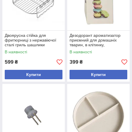
Двоярусна стійка для
Дезодорант ароматизатор
фритюрниці з нержавіючої
приємний для домашніх
сталі гриль шашлики
тварин, в клітинку,
решітка+4 шампура розмір1
перенесення, туалет, 4 шт у
В наявності
В наявності
7,2*7,2 см
наборі
599
399
₴
₴
Купити
Купити