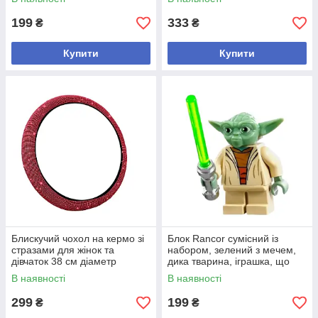
199
333
₴
₴
Купити
Купити
Блискучий чохол на кермо зі
Блок Rancor сумісний із
стразами для жінок та
набором, зелений з мечем,
дівчаток 38 см діаметр
дика тварина, іграшка, що
універсальний червоний 1 шт
розвиває, 1 шт
В наявності
В наявності
299
199
₴
₴