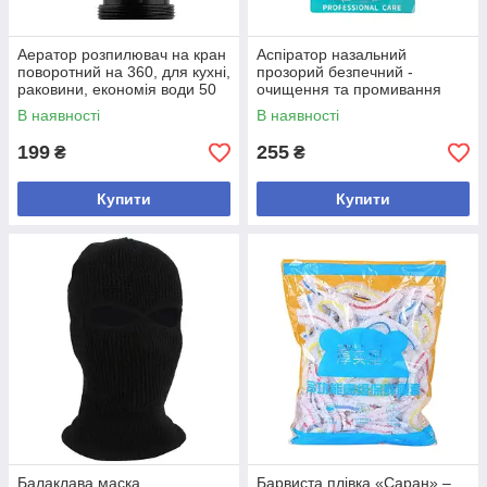
Аератор розпилювач на кран
Аспіратор назальний
поворотний на 360, для кухні,
прозорий безпечний -
раковини, економія води 50
очищення та промивання
відсотків, 1 шт
дитячого носа - набір з 2 шт в
В наявності
В наявності
упаковці
199
255
₴
₴
Купити
Купити
Балаклава маска
Барвиста плівка «Саран» –