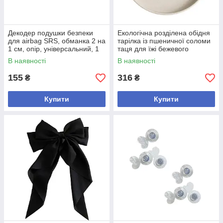
Декодер подушки безпеки
Екологічна розділена обідня
для airbag SRS, обманка 2 на
тарілка із пшеничної соломи
1 см, опір, універсальний, 1
таця для їжі бежевого
шт
кольору ширина 22 см
В наявності
В наявності
155
316
₴
₴
Купити
Купити