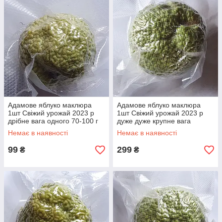
Адамове яблуко маклюра
Адамове яблуко маклюра
1шт Свіжий урожай 2023 р
1шт Свіжий урожай 2023 р
дрібне вага одного 70-100 г
дуже дуже крупне вага
одного більше 500г
Немає в наявності
Немає в наявності
99
299
₴
₴