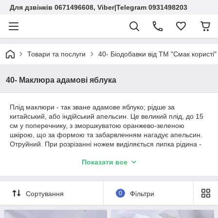
Для дзвінків 0671496608, Viber|Telegram 0931498203
Товари та послуги
40- Біодобавки від ТМ "Смак користі"
40- Маклюра адамові яблука
Плід маклюри - так зване адамове яблуко; рідше за
китайський, або індійський апельсин. Це великий плід, до 15
см у поперечнику, з зморшкуватою оранжево-зеленою
шкірою, що за формою та забарвленням нагадує апельсин.
Отруйний. При розрізанні ножем виділяється липка рідина -
це чумацький сік, яким буквально просочені всі частини
Показати все
рослини.
Сортування
0
Фільтри