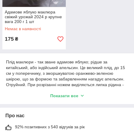
Адамове яблуко маклюра
свіжий урожай 2024 р крупне
вага 200 г 1 шт
Немає в наявності
175
₴
Плід маклюри - так зване адамове яблуко; рідше за
китайський, або індійський апельсин. Це великий плід, до 15
см у поперечнику, з зморшкуватою оранжево-зеленою
шкірою, що за формою та забарвленням нагадує апельсин.
Отруйний. При розрізанні ножем виділяється липка рідина -
це чумацький сік, яким буквально просочені всі частини
Показати все
рослини.
Про нас
92% позитивних з 540 відгуків за рік